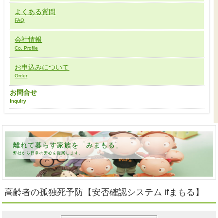
よくある質問
FAQ
会社情報
Co. Profile
お申込みについて
Order
お問合せ
Inquiry
離れて暮らす家族を「みまもる」
弊社から日常の安心を提案します。
高齢者の孤独死予防【安否確認システム ifまもる】